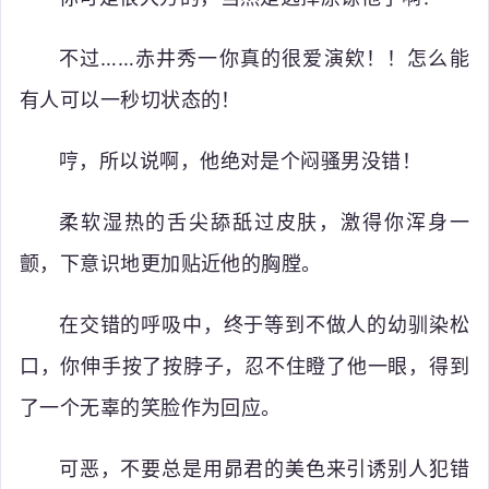
不过……赤井秀一你真的很爱演欸！！怎么能
有人可以一秒切状态的！
哼，所以说啊，他绝对是个闷骚男没错！
柔软湿热的舌尖舔舐过皮肤，激得你浑身一
颤，下意识地更加贴近他的胸膛。
在交错的呼吸中，终于等到不做人的幼驯染松
口，你伸手按了按脖子，忍不住瞪了他一眼，得到
了一个无辜的笑脸作为回应。
可恶，不要总是用昴君的美色来引诱别人犯错