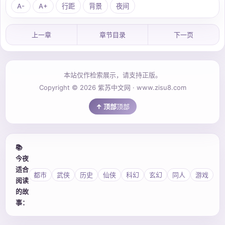
A-
A+
行距
背景
夜间
上一章
章节目录
下一页
本站仅作检索展示，请支持正版。
Copyright © 2026 紫苏中文网 · www.zisu8.com
顶部
📚
今夜
适合
都市
武侠
历史
仙侠
科幻
玄幻
同人
游戏
阅读
的故
事：