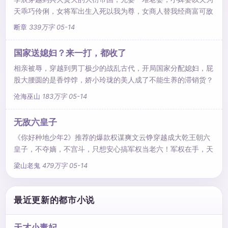
连皇帝也做局想弄死他。卫渊很慌，但却不完全慌。以纨绔人
天乖巧伶俐，女将军出生入死以我为尊，女商人替我经商富可敌
设，一
国，女刺客帮我打造情报网络……再训精兵、爆装备、改制度、
断章
339万字
05-14
广积粮，厉兵秣马，待老子左手牵虎右手持刀率百万雄兵出关
时，颤抖吧，这乱世诸王！这，是一个乱世布衣、马踏天下的传
国家送媳妇？来一打，都收了
奇！
相亲被辱，穿越到男丁极少的战乱古代，开局国家分配媳妇，屁
股大腰圆的是香饽饽，娇小玲珑的美人成了不能生养的滞销货？
林小凡不客气的领了五个极品美女回家造娃。被嘲讽家里穷养不
沧海巫山
183万字
05-14
活媳妇？林小凡自制伤药日进斗金。就在众人等着林小凡生不出
儿子挨板子的时候，五个媳妇生了，一胎十个，震惊朝野。就连
无敌六皇子
前世瞧不起他的相亲女，每晚都拉着他的手求造娃！女人你闪
《你好种地少年2》推荐的爆款权谋爽文云铮穿越成大乾王朝六
开，乱世枭雄，小爷我可是要称霸天下的！
皇子，不夺嫡，不宫斗，只想安心搞军权当老六！军权在手，天
下我有！文帝：老六，你那几哥哥越来不像话了，借父皇十万兵
梁山老鬼
479万字
05-14
马收拾他们！太子：老弟，有话好好说，别带着兵马回来吓你哥
啊！大臣：六殿下，你觉得微臣那小女儿怎么样？
最近更新的都市小说
天才小毒妃