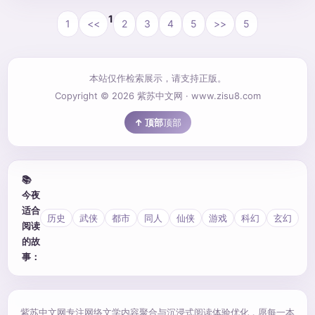
还不是最糟糕的，关键是现在端王已经躺在床上三个月,生死未
1
1
<<
2
3
4
5
>>
5
卜，急需一个冲喜新娘。 这个人就是沈琪。 沈琪觉得自己一定
是世上
本站仅作检索展示，请支持正版。
Copyright © 2026 紫苏中文网 · www.zisu8.com
顶部
📚
今夜
适合
历史
武侠
都市
同人
仙侠
游戏
科幻
玄幻
阅读
的故
事：
紫苏中文网专注网络文学内容聚合与沉浸式阅读体验优化，愿每一本