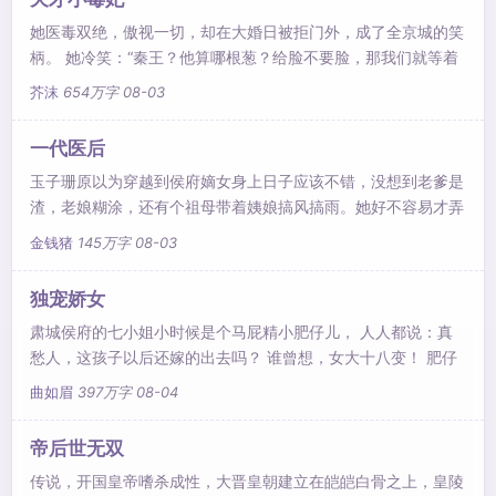
她医毒双绝，傲视一切，却在大婚日被拒门外，成了全京城的笑
柄。 她冷笑：“秦王？他算哪根葱？给脸不要脸，那我们就等着
瞧！” 她摩拳擦掌，蓄势待发，哪知一见美男立马偃旗息鼓，腿
芥沫
654万字
08-03
都伸不直了。 “哇塞，哪来的谪仙美颜，这身材前凸后翘，穿衣
显瘦，脱衣有肉，好想摸……” 某王爷一脸嫌弃：“女人，你看够
一代医后
了没？” 某女一本正经：“男人，要给你解毒当然得看得仔仔细
玉子珊原以为穿越到侯府嫡女身上日子应该不错，没想到老爹是
细，明明白白，不然扎错针，你当本小姐占你便宜。” 说
渣，老娘糊涂，还有个祖母带着姨娘搞风搞雨。她好不容易才弄
醒老娘，镇压渣爹，打退祖母，收拾姨娘，转眼却被打包嫁给了
金钱猪
145万字
08-03
三皇子。皇子就皇子吧，反正也是个不受宠的废人，做几年假夫
妻就可以各奔东西了。只是这号称废人的皇子.............。
独宠娇女
肃城侯府的七小姐小时候是个马屁精小肥仔儿， 人人都说：真
愁人，这孩子以后还嫁的出去吗？ 谁曾想，女大十八变！ 肥仔
儿成了倾国倾城的大美人。 人人都说：真愁人，求亲的人这么
曲如眉
397万字
08-04
多，嫁给谁呀？ 大美人磨刀霍霍：喵的，我要先给那个见天儿
传我小话的混蛋宰了！
帝后世无双
传说，开国皇帝嗜杀成性，大晋皇朝建立在皑皑白骨之上，皇陵