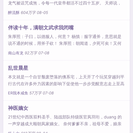
龙气被诅咒成煞，令每一代皇帝都活不过四十五岁。 天师说，
送一个孤煞命格的皇子当供品喂食皇陵的煞龙，可解此诅咒。
醉流酥
604万字
08-05
他就是那个倒霉的孤煞，六岁封王，赐了座偏僻的、建在乱葬岗
旁的王府，性格乖戾，手段毒辣，人人闻之色变。 天师说，仙
伴读十年，满朝文武求我闭嘴
岐门有圣女，小时愚钝，十六岁开窍之后必聪慧贤淑，厚福旺
朱厚照：子曰，以德服人，何意？ 杨慎：服字通斧，意思就是
夫，有母仪天下之姿。可圣女儿时却跟镇陵王有了婚约。 太子
说不通的时候，用斧子砍！ 朱厚照：朝闻道，夕死可矣！又何
说：皇弟，
解？ 杨慎：道是一种大规模杀伤性武器，当敌人发现道的时
南山有龙
92万字
07-08
候，已经离死不远了。
乱世晨星
本文就是一个自甘颓废堕落的佛系宅，上天开了个玩笑穿越到平
行古代在许多外力因素的影响下促使他一步步觉醒意志走上至高
的巅峰。O(∩_∩)O哈哈哈~新手能力有限，节奏较慢，文笔一
ER我本咸鱼
57万字
07-08
般，不求其它，只求不骂。
神医嫡女
21世纪中西医双料圣手、陆战部队特级医官凤羽珩，duang 的
一声穿越成大顺朝凤家嫡女。 奈何爹爹不亲，祖母不爱，娘亲
懦弱，弟弟年幼，姐妹一个比一个狠辣，穿越重生，绝不能再像