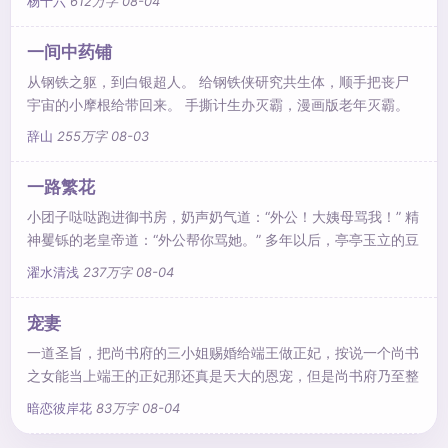
杨十六
612万字
08-04
原主那般窝囊！ 跟我斗？老子一鞭子抽得你满地找牙！ 跟我
打？老子一手术刀把你千刀万剐！ 玩阴的？老子一针下去扎你
一间中药铺
个半身不遂！ 杀我灭口？一爪子挠开你的心窝！ 人人可欺的柔
从钢铁之躯，到白银超人。 给钢铁侠研究共生体，顺手把丧尸
弱女子摇身一变成为大顺朝的香饽饽，跟皇帝开医院，揽尽天下
宇宙的小摩根给带回来。 手撕计生办灭霸，漫画版老年灭霸。
就连大头娃娃宇宙观察者都得找我求救。 至于无限宝石奥创？
辞山
255万字
08-03
活不过两章的电子垃圾罢了。 黑化的克拉克，未知身份的黑
袍，天神组，时间管理局，一路靠着拳头打过去。 多年以后，
一路繁花
林峰左手提着宇宙立方，右手提着火种源。 什么？你说这俩玩
小团子哒哒跑进御书房，奶声奶气道：“外公！大姨母骂我！” 精
意儿为什么是人型？ 嘶……这话说起来，就有点长了……
神矍铄的老皇帝道：“外公帮你骂她。” 多年以后，亭亭玉立的豆
蔻少女走进御书房，眼泪汪汪道：“皇舅，大表姐又欺负我了。”
濯水清浅
237万字
08-04
正值壮年的英武帝王道：“朕来说她。” 再多年以后，娇美艳丽的
贵族少妇美眸流转，“阿艺，母后说我霸道，不给你纳妾。” 风华
宠妻
绝代的傻王爷道：“我去跟母后解释。” 又多年以后，华贵逼人的
一道圣旨，把尚书府的三小姐赐婚给端王做正妃，按说一个尚书
中年美妇满脸怒气：“儿子，你妹妹被驸马欺
之女能当上端王的正妃那还真是天大的恩宠，但是尚书府乃至整
个京城都对这个闻所未闻的三小姐报以同情。 原因无他，传闻
暗恋彼岸花
83万字
08-04
端王凶狠残暴，夜能止小儿啼哭，这还不算，更惨的是端王有个
怪癖，那就是专吸少女之血，吓死了好几任端王正妃人选。 这