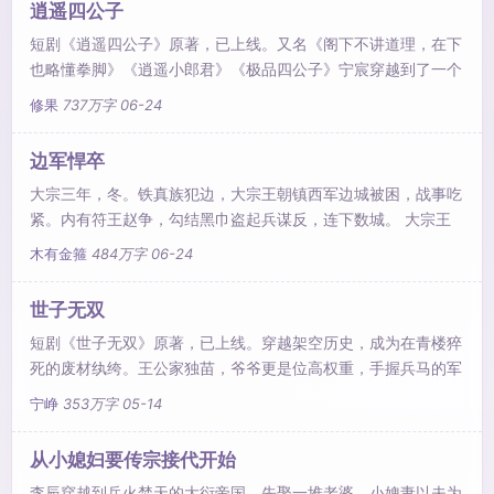
逍遥四公子
短剧《逍遥四公子》原著，已上线。又名《阁下不讲道理，在下
也略懂拳脚》《逍遥小郎君》《极品四公子》宁宸穿越到了一个
历史中从未出现过的朝代，本想一心搞钱，做个快乐逍遥的富家
修果
737万字
06-24
翁，三妻四妾，安度余生...可结果一不小心声名鹊起，名动大玄
皇朝。少年扬刀，诛奸臣，平四夷，南征北战，再回首已是‘封
边军悍卒
狼居胥’，名动天下！
大宗三年，冬。铁真族犯边，大宗王朝镇西军边城被困，战事吃
紧。内有符王赵争，勾结黑巾盗起兵谋反，连下数城。 大宗王
朝顿时处在内忧外困，风雨飘摇之中。 同年冬，林丰意外穿越
木有金箍
484万字
06-24
至距边城八十里的胡西铺乡，岭兜子村烽火台，成为一名镇西军
戍守烽火台的步弓手... 同名有声小说全平台上线，头部主播领衔
世子无双
演播，欢迎收听！
短剧《世子无双》原著，已上线。穿越架空历史，成为在青楼猝
死的废材纨绔。王公家独苗，爷爷更是位高权重，手握兵马的军
神。本想勾栏听曲，花船找女，纸醉金迷，夜夜笙歌……但……
宁峥
353万字
05-14
由腾讯音乐独家改编的《世子无双》同名多人有声剧在QQ音
乐、酷狗音乐、酷我音乐、懒人听书APP火热播出中！每日更新
从小媳妇要传宗接代开始
10集起，欢迎前去收听！番邦蛮夷想他死。世家门阀想他死。就
李辰穿越到兵火焚天的大衍帝国，先娶一堆老婆，小婢妻以夫为