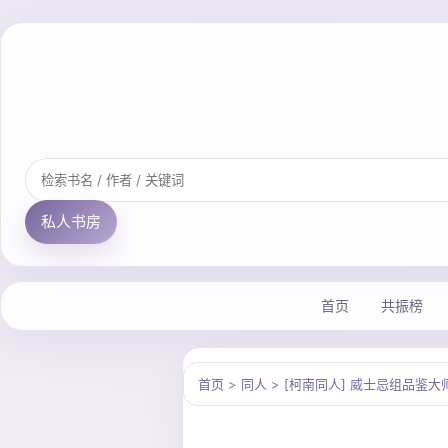
私人书房
首页
共振榜
首页
>
同人
>
[柯南同人] 威士忌组品鉴大