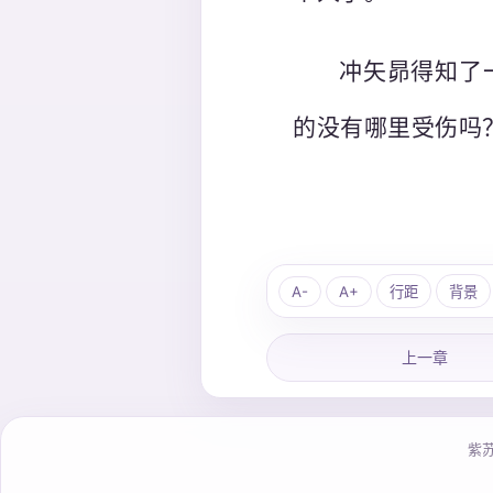
冲矢昴得知了
的没有哪里受伤吗
A-
A+
行距
背景
上一章
紫