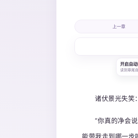
上一章
开启自动
读到章尾
诸伏景光失笑
“你真的净会
能带我走到哪一步吧，