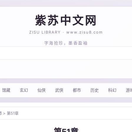
紫苏中文网
ZISU LIBRARY · www.zisu8.com
字海拾珍，墨香盈袖
馆藏
玄幻
仙侠
武侠
都市
历史
科幻
游
师
> 第51章
第51章