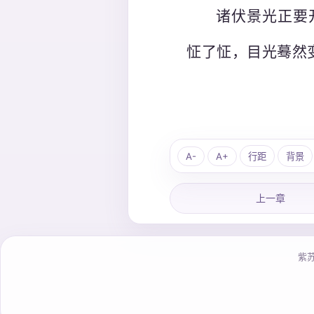
诸伏景光正要
怔了怔，目光蓦然
A-
A+
行距
背景
上一章
紫