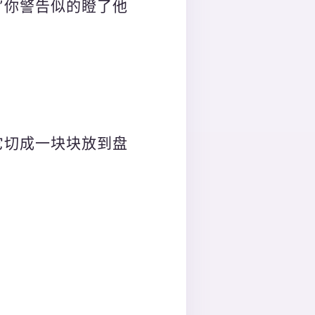
”你警告似的瞪了他
它切成一块块放到盘