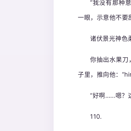
“我没有那种
一眼，示意他不要
诸伏景光神色
你抽出水果刀
子里，推向他：“hi
“好啊……嗯？
110.