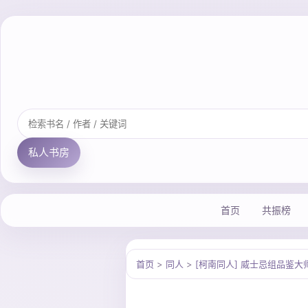
私人书房
首页
共振榜
首页
>
同人
>
[柯南同人] 威士忌组品鉴大