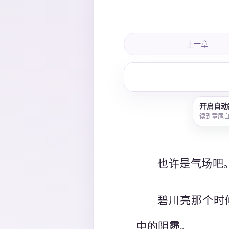
上一章
开启自动
读到章尾
也许是气场吧
碧川亮那个时
中的阴霾。