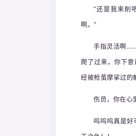
“还是我来削
啊。”
手指灵活啊…
爬了过来，你下意
经被枪茧摩挲过的
伤员，你在心
呜呜呜真是好