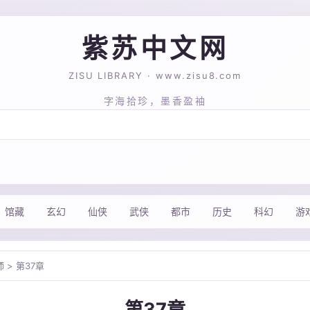
紫苏中文网
ZISU LIBRARY · www.zisu8.com
字海拾珍，墨香盈袖
馆藏
玄幻
仙侠
武侠
都市
历史
科幻
游
师
> 第37章
第37章