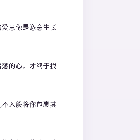
的爱意像是恣意生长
落落的心，才终于找
孔不入般将你包裹其