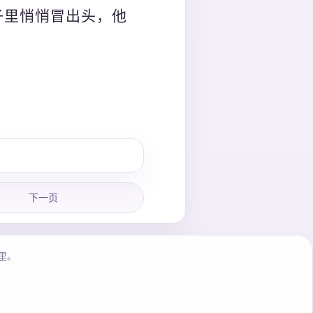
子里悄悄冒出头，他
下一页
里。