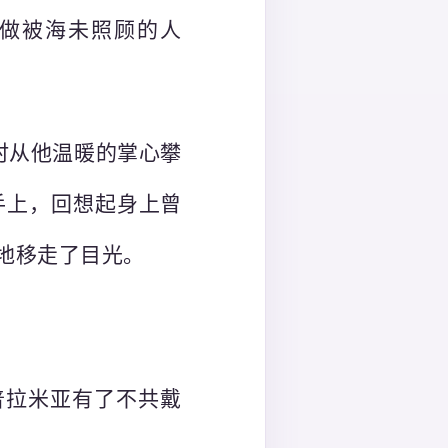
只做被海未照顾的人
时从他温暖的掌心攀
手上，回想起身上曾
地移走了目光。
普拉米亚有了不共戴