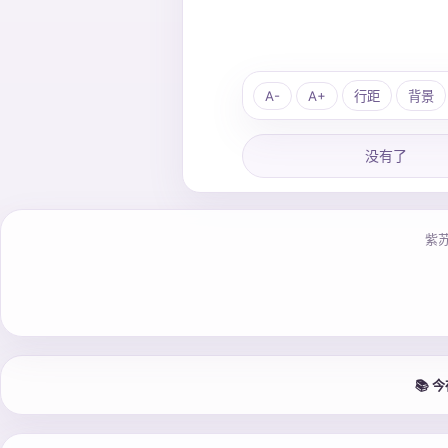
A-
A+
行距
背景
没有了
紫
📚