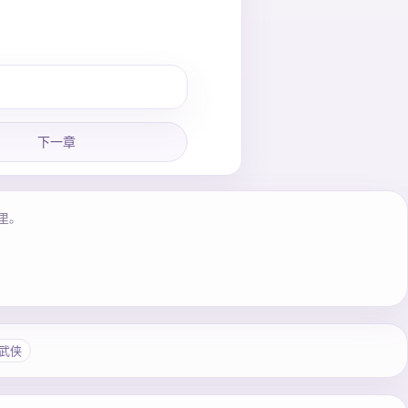
下一章
里。
武侠