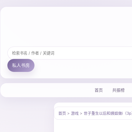
私人书房
首页
共振榜
首页
>
游戏
>
世子重生以后和姨姐做i（3p