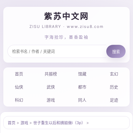
紫苏中文网
ZISU LIBRARY · www.zisu8.com
字海拾珍，墨香盈袖
搜索
首页
共振榜
馆藏
玄幻
仙侠
武侠
都市
历史
科幻
游戏
同人
足迹
首页
>
游戏
>
世子重生以后和姨姐做i（3p）
>