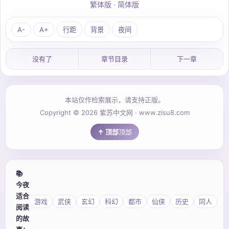
繁体版
·
简体版
A-
A+
行距
背景
夜间
没有了
章节目录
下一章
本站仅作检索展示，请支持正版。
Copyright © 2026 紫苏中文网 · www.zisu8.com
顶部
📚
今夜
适合
游戏
武侠
玄幻
科幻
都市
仙侠
历史
同人
阅读
的故