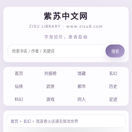
紫苏中文网
ZISU LIBRARY · www.zisu8.com
字海拾珍，墨香盈袖
搜索
首页
共振榜
馆藏
玄幻
仙侠
武侠
都市
历史
科幻
游戏
同人
足迹
首页
>
玄幻
> 我家香火店通无限流世界