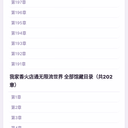
第197章
第196章
第195章
第194章
第193章
第192章
第191章
我家香火店通无限流世界 全部馆藏目录（共202
章）
第1章
第2章
第3章
第4章