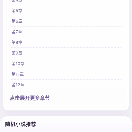
第5章
第6章
第7章
第8章
第9章
第10章
第11章
第12章
点击展开更多章节
随机小说推荐