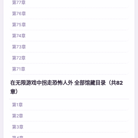
第77章
第76章
第75章
第74章
第73章
第72章
第71章
在无限游戏中拐走恐怖人外 全部馆藏目录（共82
章）
第1章
第2章
第3章
第4章