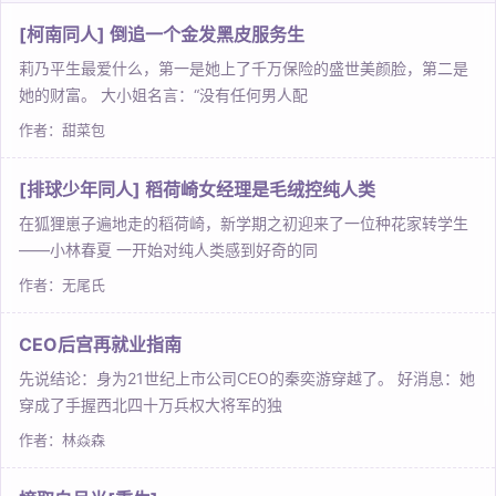
[柯南同人] 倒追一个金发黑皮服务生
莉乃平生最爱什么，第一是她上了千万保险的盛世美颜脸，第二是
她的财富。 大小姐名言：“没有任何男人配
作者：甜菜包
[排球少年同人] 稻荷崎女经理是毛绒控纯人类
在狐狸崽子遍地走的稻荷崎，新学期之初迎来了一位种花家转学生
——小林春夏 一开始对纯人类感到好奇的同
作者：无尾氏
CEO后宫再就业指南
先说结论：身为21世纪上市公司CEO的秦奕游穿越了。 好消息：她
穿成了手握西北四十万兵权大将军的独
作者：林焱森