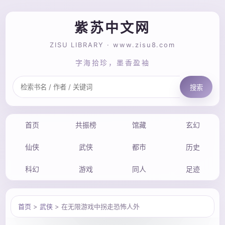
紫苏中文网
ZISU LIBRARY · www.zisu8.com
字海拾珍，墨香盈袖
搜索
首页
共振榜
馆藏
玄幻
仙侠
武侠
都市
历史
科幻
游戏
同人
足迹
首页
>
武侠
> 在无限游戏中拐走恐怖人外